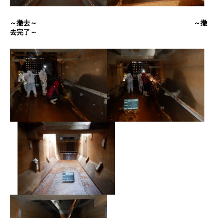
～撤去～ ～撤
去完了～